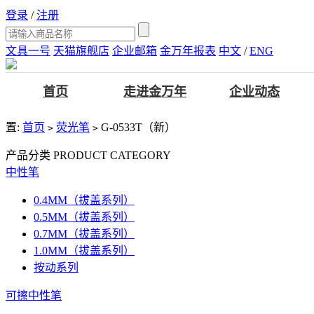
登录
/
注册
文具一号
天猫旗舰店
企业邮箱
金万年报表
中文
/
ENG
首页
走进金万年
企业动态
置:
首页
荧光笔
G-0533T（新）
>
>
产品分类
PRODUCT CATEGORY
中性笔
0.4MM（拔盖系列）
0.5MM（拔盖系列）
0.7MM（拔盖系列）
1.0MM（拔盖系列）
按动系列
可擦中性笔