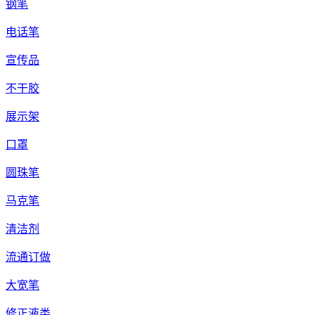
钢笔
电话笔
宣传品
不干胶
展示架
口罩
圆珠笔
马克笔
清洁剂
流通订做
大宽笔
修正液类