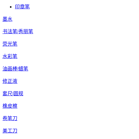
印章笔
墨水
书法笔|秀丽笔
荧光笔
水彩笔
油画棒|蜡笔
修正液
套尺|圆规
橡皮檫
卷笔刀
美工刀