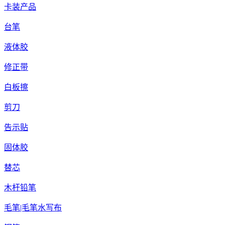
卡装产品
台笔
液体胶
修正带
白板擦
剪刀
告示贴
固体胶
替芯
木杆铅笔
毛笔|毛笔水写布