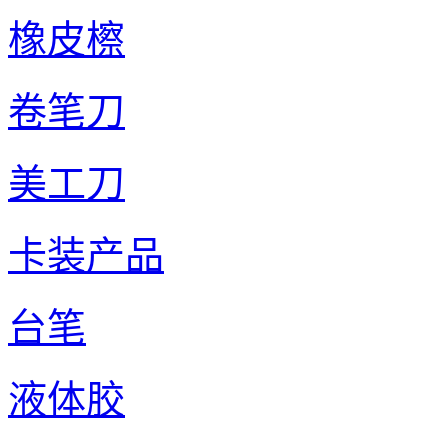
橡皮檫
卷笔刀
美工刀
卡装产品
台笔
液体胶