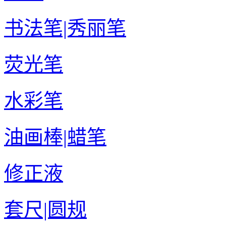
书法笔|秀丽笔
荧光笔
水彩笔
油画棒|蜡笔
修正液
套尺|圆规