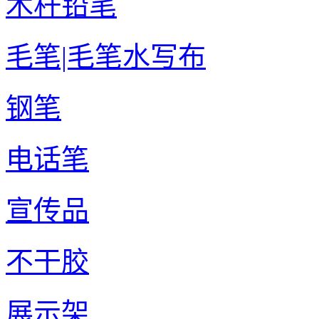
木杆铅笔
毛笔|毛笔水写布
钢笔
电话笔
宣传品
不干胶
展示架