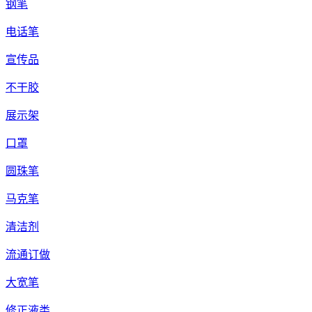
钢笔
电话笔
宣传品
不干胶
展示架
口罩
圆珠笔
马克笔
清洁剂
流通订做
大宽笔
修正液类