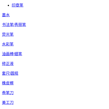
印章笔
墨水
书法笔|秀丽笔
荧光笔
水彩笔
油画棒|蜡笔
修正液
套尺|圆规
橡皮檫
卷笔刀
美工刀