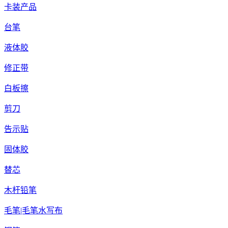
卡装产品
台笔
液体胶
修正带
白板擦
剪刀
告示贴
固体胶
替芯
木杆铅笔
毛笔|毛笔水写布