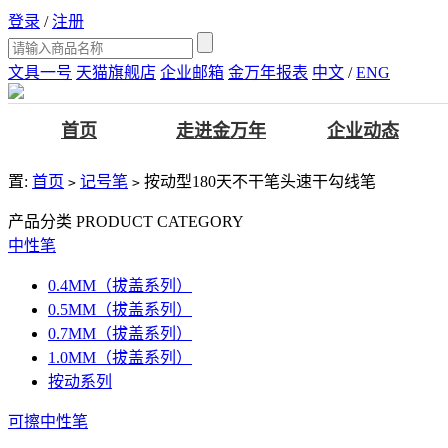
登录
/
注册
文具一号
天猫旗舰店
企业邮箱
金万年报表
中文
/
ENG
首页
走进金万年
企业动态
置:
首页
记号笔
按动型180天不干笔头速干勾线笔
>
>
产品分类
PRODUCT CATEGORY
中性笔
0.4MM（拔盖系列）
0.5MM（拔盖系列）
0.7MM（拔盖系列）
1.0MM（拔盖系列）
按动系列
可擦中性笔