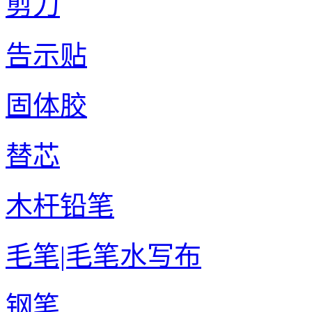
剪刀
告示贴
固体胶
替芯
木杆铅笔
毛笔|毛笔水写布
钢笔