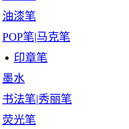
油漆笔
POP笔|马克笔
印章笔
墨水
书法笔|秀丽笔
荧光笔