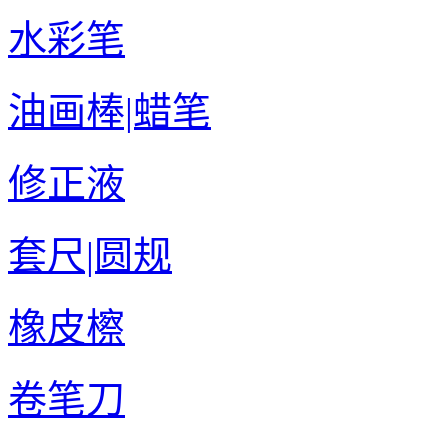
水彩笔
油画棒|蜡笔
修正液
套尺|圆规
橡皮檫
卷笔刀