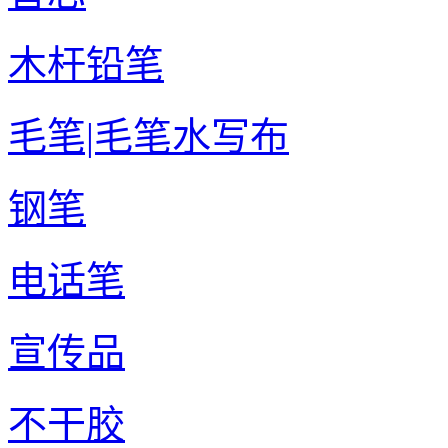
木杆铅笔
毛笔|毛笔水写布
钢笔
电话笔
宣传品
不干胶