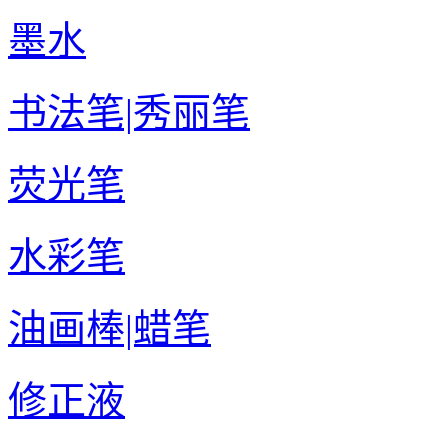
墨水
书法笔|秀丽笔
荧光笔
水彩笔
油画棒|蜡笔
修正液