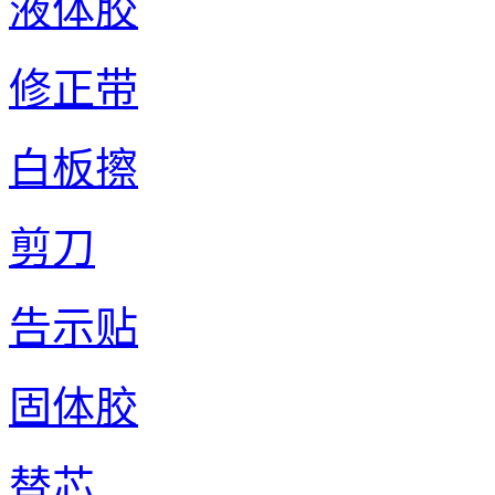
液体胶
修正带
白板擦
剪刀
告示贴
固体胶
替芯