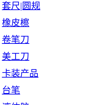
套尺|圆规
橡皮檫
卷笔刀
美工刀
卡装产品
台笔