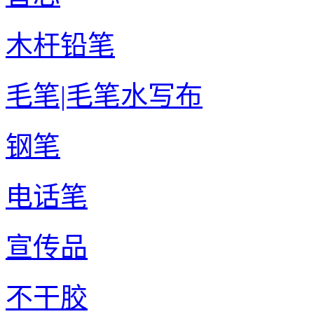
木杆铅笔
毛笔|毛笔水写布
钢笔
电话笔
宣传品
不干胶