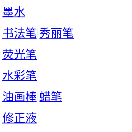
墨水
书法笔|秀丽笔
荧光笔
水彩笔
油画棒|蜡笔
修正液