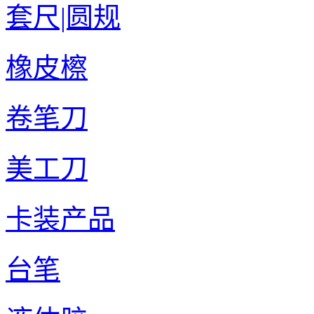
套尺|圆规
橡皮檫
卷笔刀
美工刀
卡装产品
台笔