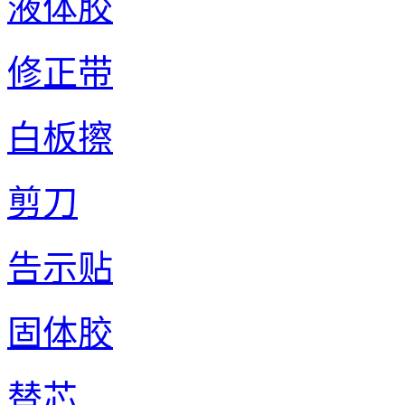
液体胶
修正带
白板擦
剪刀
告示贴
固体胶
替芯