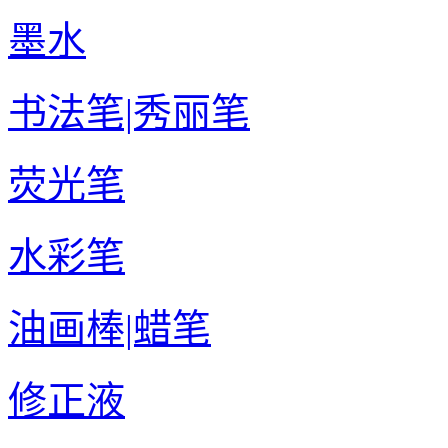
墨水
书法笔|秀丽笔
荧光笔
水彩笔
油画棒|蜡笔
修正液