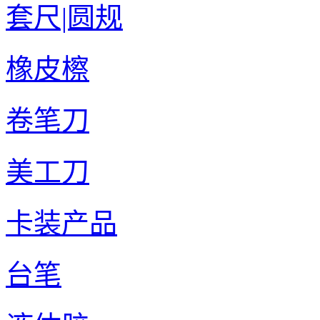
套尺|圆规
橡皮檫
卷笔刀
美工刀
卡装产品
台笔