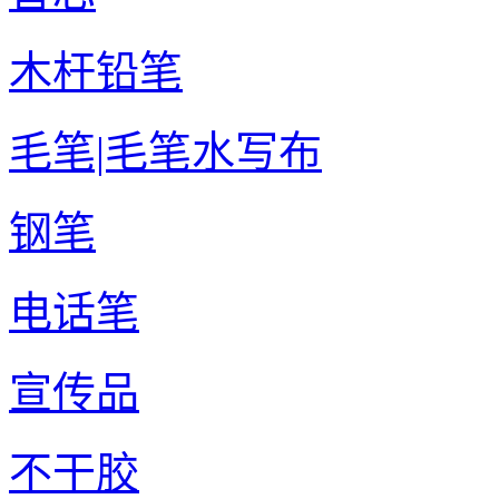
木杆铅笔
毛笔|毛笔水写布
钢笔
电话笔
宣传品
不干胶