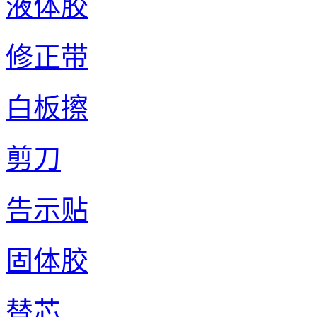
液体胶
修正带
白板擦
剪刀
告示贴
固体胶
替芯